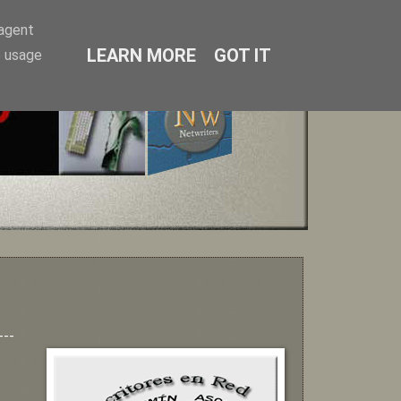
-agent
LEARN MORE
GOT IT
e usage
---