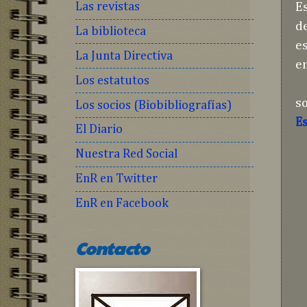
Las revistas
E
d
La biblioteca
es
La Junta Directiva
e
Los estatutos
E
s
Los socios (Biobibliografías)
Es
El Diario
Nuestra Red Social
EnR en Twitter
EnR en Facebook
Contacto