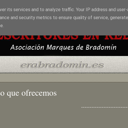
er its services and to analyze traffic. Your IP address and user
ance and security metrics to ensure quality of service, generat
e.
o que ofrecemos
---------------------------