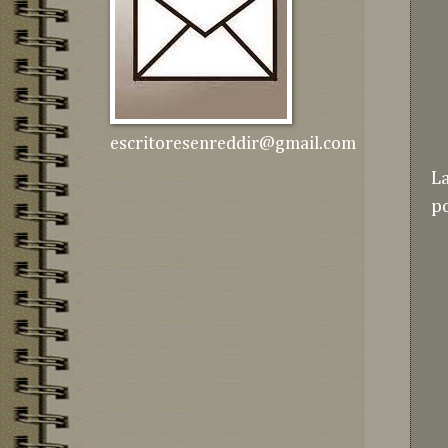
escritoresenreddir@gmail.com
L
p