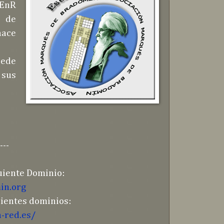
 EnR
n de
nace
sede
 sus
---
guiente Dominio:
in.org
uientes dominios:
-red.es/